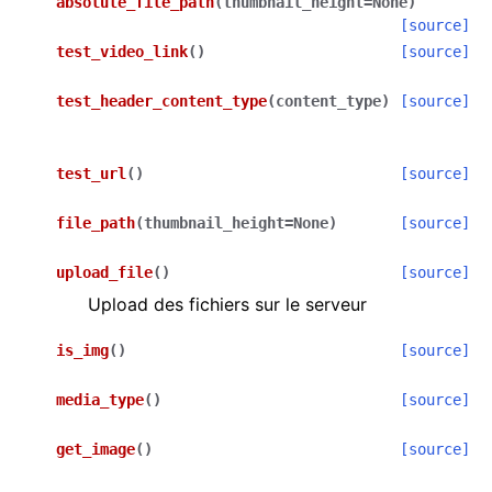
absolute_file_path
(
thumbnail_height
=
None
)
[source]
test_video_link
(
)
[source]
test_header_content_type
(
content_type
)
[source]
test_url
(
)
[source]
file_path
(
thumbnail_height
=
None
)
[source]
upload_file
(
)
[source]
Upload des fichiers sur le serveur
is_img
(
)
[source]
media_type
(
)
[source]
get_image
(
)
[source]