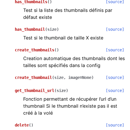
has_thumbnails
(
)
[source]
Test si la liste des thumbnails définis par
défaut existe
has_thumbnail
(
size
)
[source]
Test si le thumbnail de taille X existe
create_thumbnails
(
)
[source]
Creation automatique des thumbnails dont les
tailles sont spécifiés dans la config
create_thumbnail
(
size
,
image
=
None
)
[source]
get_thumbnail_url
(
size
)
[source]
Fonction permettant de récupérer l’url d’un
thumbnail Si le thumbnail n’existe pas il est
créé à la volé
delete
(
)
[source]