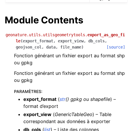
Module Contents
geonature.utils.utilsgeometrytools.
export_as_geo_fi
le
(
export_format
,
export_view
,
db_cols
,
geojson_col
,
data
,
file_name
)
[source]
Fonction générant un fixhier export au format shp
ou gpkg
Fonction générant un fixhier export au format shp
ou gpkg
PARAMÈTRES
:
export_format
(
str
(
)
gpkg ou shapefile
) –
format d’export
export_view
(
GenericTableGeo
) – Table
correspondant aux données à exporter
db_cols
(
list
) – Liste des colonnes