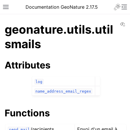
Documentation GeoNature 2.17.5
Vi
geonature.utils.util
smails
Attributes
log
name_address_email_regex
Functions
(recipients,
Envoi d'un email à
send_mail